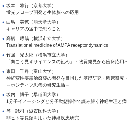
坂本 雅行（京都大学）
蛍光プローブ開発と生体脳への応用
白鳥 美穂（順天堂大学）
キャリアの途中で思うこと
高橋 琢哉（横浜市立大学）
Translational medicine of AMPA receptor dynamics
竹居 光太郎（横浜市立大学）
「向こう見ずサイエンスの勧め」：物質発見から臨床応用へ
東田 千尋（富山大学）
神経変性疾患治療薬の開発を目指した基礎研究・臨床研究
～ポジティブ思考の研究生活～
坂内 博子（早稲田大学）
1分子イメージングと分子動態操作で読み解く神経生理と病
等 誠司（滋賀医科大学）
非ヒト霊長類を用いた神経疾患研究