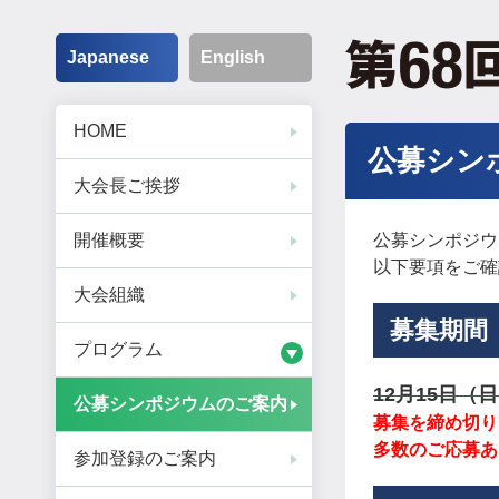
Japanese
English
HOME
公募シン
大会長ご挨拶
開催概要
公募シンポジウ
以下要項をご確
大会組織
募集期間
プログラム
12月15日（
公募シンポジウムのご案内
募集を締め切り
多数のご応募あ
参加登録のご案内