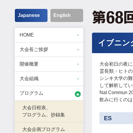
Japanese
English
HOME
イブニン
大会長ご挨拶
開催概要
大会初日の夜に
霊長類・ヒトの
シンキ大学の難波先生(
大会組織
して解析しているコペン
Nat Comm
プログラム
飲みに行くのは
大会日程表、
プログラム、抄録集
ES
大会企画プログラム