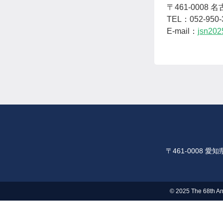
〒461-0008
TEL：052-950
E-mail：
jsn202
〒461-0008 
© 2025 The 68th An