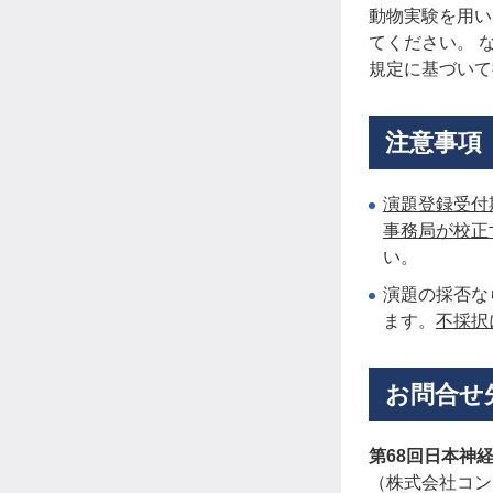
動物実験を用い
てください。 
規定に基づいて
注意事項
演題登録受付
事務局が校正
い。
演題の採否な
ます。
不採択
お問合せ
第68回日本神
（株式会社コン