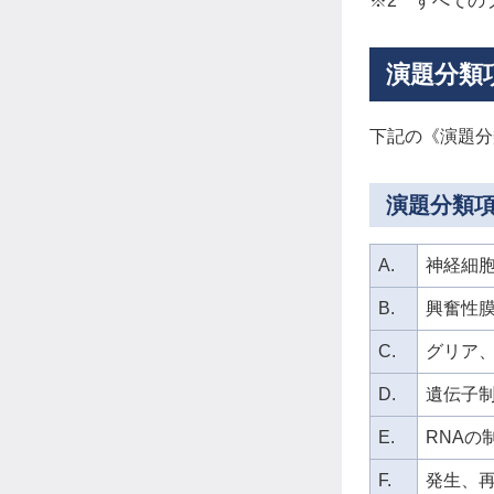
※2 すべての
演題分類
下記の《演題分
演題分類
A.
神経細
B.
興奮性
C.
グリア
D.
遺伝子
E.
RNAの
F.
発生、再