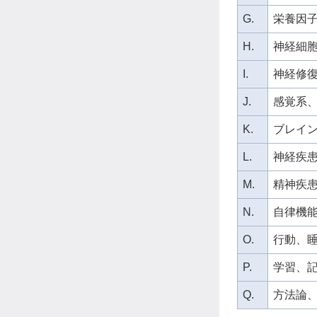
G.
栄養因
H.
神経細
I.
神経修
J.
感覚系
K.
ブレイン
L.
神経疾
M.
精神疾
N.
自律機
O.
行動、
P.
学習、
Q.
方法論